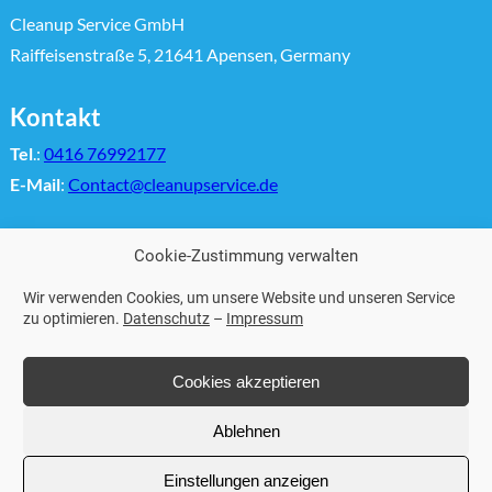
Cleanup Service GmbH
Raiffeisenstraße 5, 21641 Apensen, Germany
Kontakt
Tel
.:
0416 76992177
E-Mail
:
Contact@cleanupservice.de
Weitere Links
Cookie-Zustimmung verwalten
Impressum
Wir verwenden Cookies, um unsere Website und unseren Service
Datenschutz
zu optimieren.
Datenschutz
–
Impressum
Facebo
Inst
Wh
Cookies akzeptieren
Ablehnen
© 2025 Cleanup Service GmbH
Einstellungen anzeigen