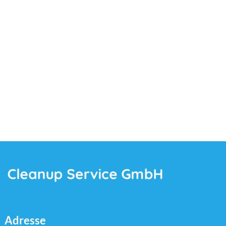
following
map
Adresse